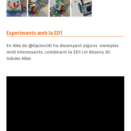
Experiments amb la ED1
En Kike de @Opcion3D ha dissenyant alguns exemples
molt interessants, combinant la ED1 i el disseny 3D.
Gràcies Kike!.