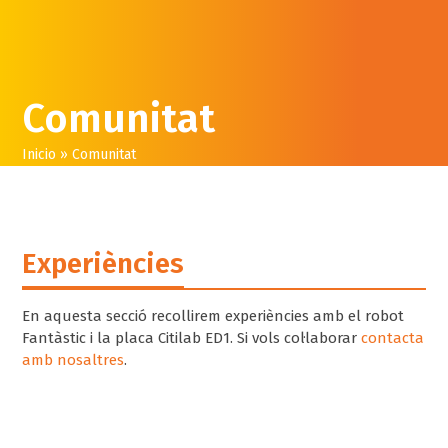
Skip
Open
Close
to
mobile
mobile
content
menu
menu
Comunitat
Inicio
»
Comunitat
Experiències
En aquesta secció recollirem experiències amb el robot
Fantàstic i la placa Citilab ED1. Si vols col·laborar
contacta
amb nosaltres
.